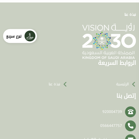
نبذة عنا
تبرع سريع
الروابط السريعة
الرئيسية
نبذة عنا
إتصل بنا
920004739
0566447757