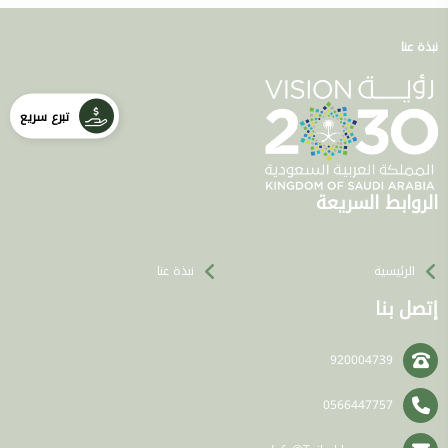
نبذة عنا
تبرع سريع
الروابط السريعة
الرئيسية
نبذة عنا
إتصل بنا
920004739
0566447757