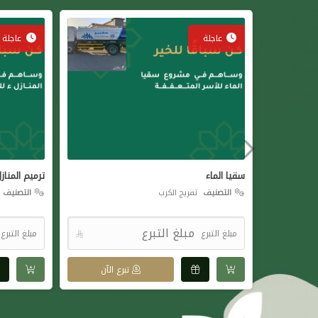
عاجلة
عاجلة
سقيا الماء
ترميم المناز
التصنيف
تفريج الكرب
التصنيف
ت
مبلغ التبرع

مبلغ التبرع
تبرع الآن