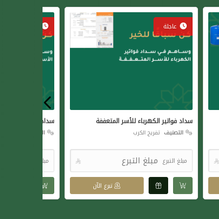
عاجلة
عاجلة
سداد فواتير الكهرباء للأسر المتعففة
سداد إيجارات المنازل 
التصنيف
تفريج الكرب
التصنيف
سداد الايجا
مبلغ التبرع

مبلغ التبرع
تبرع الآن