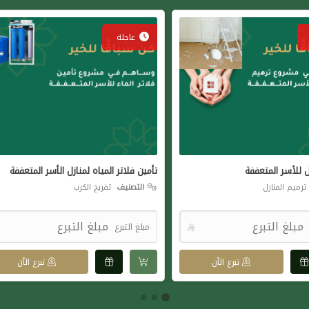
عاجلة
ل للأسر المتعففة
تأمين فلاتر المياه لمنازل الأسر المتعففة
رميم المنازل
التصنيف
تفريج الكرب

مبلغ التبرع

تبرع الآن
تبرع الآن